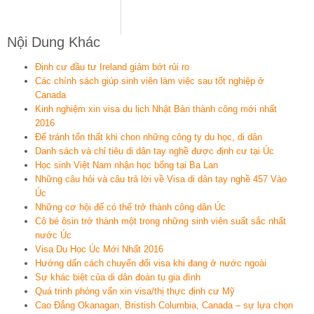
Nội Dung Khác
Định cư đầu tư Ireland giảm bớt rủi ro
Các chính sách giúp sinh viên làm việc sau tốt nghiệp ở
Canada
Kinh nghiệm xin visa du lịch Nhật Bản thành công mới nhất
2016
Để tránh tổn thất khi chon những công ty du học, di dân
Danh sách và chỉ tiêu di dân tay nghề được định cư tại Úc
Học sinh Việt Nam nhận học bổng tại Ba Lan
Những câu hỏi và câu trả lời về Visa di dân tay nghề 457 Vào
Úc
Những cơ hội để có thể trở thành công dân Úc
Cô bé ôsin trở thành một trong những sinh viên suất sắc nhất
nước Úc
Visa Du Học Úc Mới Nhất 2016
Hướng dẩn cách chuyển đổi visa khi đang ở nước ngoài
Sự khác biệt của di dân đoàn tụ gia đình
Quá trinh phỏng vấn xin visa/thị thực định cư Mỹ
Cao Đẳng Okanagan, Bristish Columbia, Canada – sự lựa chọn