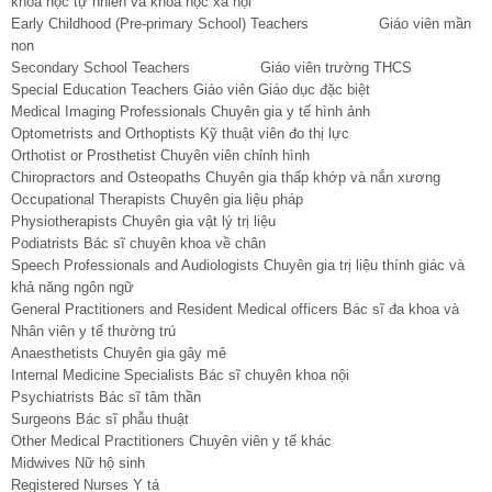
khoa học tự nhiên và khoa học xã hội
Early Childhood (Pre-primary School) Teachers Giáo viên mần
non
Secondary School Teachers Giáo viên trường THCS
Special Education Teachers Giáo viên Giáo dục đặc biệt
Medical Imaging Professionals Chuyên gia y tế hình ảnh
Optometrists and Orthoptists Kỹ thuật viên đo thị lực
Orthotist or Prosthetist Chuyên viên chỉnh hình
Chiropractors and Osteopaths Chuyên gia thấp khớp và nắn xương
Occupational Therapists Chuyên gia liệu pháp
Physiotherapists Chuyên gia vật lý trị liệu
Podiatrists Bác sĩ chuyên khoa về chân
Speech Professionals and Audiologists Chuyên gia trị liệu thính giác và
khả năng ngôn ngữ
General Practitioners and Resident Medical officers Bác sĩ đa khoa và
Nhân viên y tế thường trú
Anaesthetists Chuyên gia gây mê
Internal Medicine Specialists Bác sĩ chuyên khoa nội
Psychiatrists Bác sĩ tâm thần
Surgeons Bác sĩ phẫu thuật
Other Medical Practitioners Chuyên viên y tế khác
Midwives Nữ hộ sinh
Registered Nurses Y tá