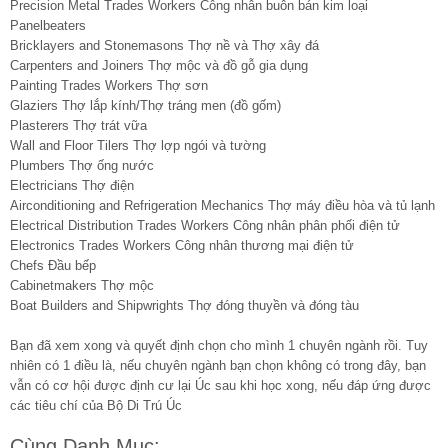
Precision Metal Trades Workers Công nhân buôn bán kim loại
Panelbeaters
Bricklayers and Stonemasons Thợ nề và Thợ xây đá
Carpenters and Joiners Thợ mộc và đồ gỗ gia dụng
Painting Trades Workers Thợ sơn
Glaziers Thợ lắp kính/Thợ tráng men (đồ gốm)
Plasterers Thợ trát vữa
Wall and Floor Tilers Thợ lợp ngói và tường
Plumbers Thợ ống nước
Electricians Thợ điện
Airconditioning and Refrigeration Mechanics Thợ máy điều hòa và tủ lạnh
Electrical Distribution Trades Workers Công nhân phân phối điện tử
Electronics Trades Workers Công nhân thương mại điện tử
Chefs Đầu bếp
Cabinetmakers Thợ mộc
Boat Builders and Shipwrights Thợ đóng thuyền và đóng tàu
Bạn đã xem xong và quyết định chọn cho mình 1 chuyên ngành rồi. Tuy
nhiên có 1 điều là, nếu chuyên ngành bạn chọn không có trong đây, bạn
vẫn có cơ hội được định cư lại Úc sau khi học xong, nếu đáp ứng được
các tiêu chí của Bộ Di Trú Úc
Cùng Danh Mục: