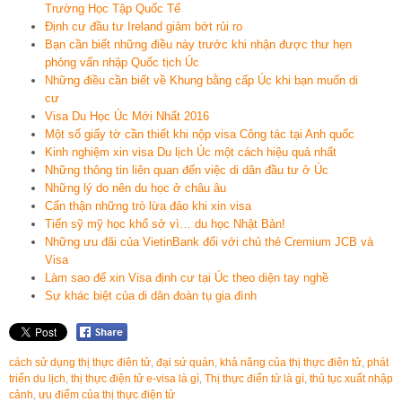
Trường Học Tập Quốc Tế
Định cư đầu tư Ireland giảm bớt rủi ro
Bạn cần biết những điều này trước khi nhận được thư hẹn
phỏng vấn nhập Quốc tịch Úc
Những điều cần biết về Khung bằng cấp Úc khi bạn muốn di
cư
Visa Du Học Úc Mới Nhất 2016
Một số giấy tờ cần thiết khi nộp visa Công tác tại Anh quốc
Kinh nghiệm xin visa Du lịch Úc một cách hiệu quả nhất
Những thông tin liên quan đến việc di dân đầu tư ở Úc
Những lý do nên du học ở châu âu
Cẩn thận những trò lừa đảo khi xin visa
Tiến sỹ mỹ học khổ sở vì… du học Nhật Bản!
Những ưu đãi của VietinBank đối với chủ thẻ Cremium JCB và
Visa
Làm sao để xin Visa định cư tại Úc theo diện tay nghề
Sự khác biệt của di dân đoàn tụ gia đình
cách sử dụng thị thực điên tử
,
đại sứ quán
,
khả năng của thị thực điên tử
,
phát
triển du lịch
,
thị thực điện tử e-visa là gì
,
Thị thực điển tử là gì
,
thủ tục xuất nhập
cảnh
,
ưu điểm của thị thực điện tử