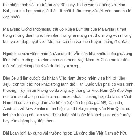
thể nhập cảnh và lưu trú tại đây 30 ngày. Indonesia nổi tiếng với đảo
Bali, nơi mà bạn phải ghé thăm ít nhất 1 lần trong đời (đi vào mua thu là
đep nhất)
Malaysia: Giống Indonesia, thủ đô Kuala Lumpur của Malaysia là một
trong những thành phố hiện đại nhưng lại mang nét thơ mộng với những
khu vườn đẹp tuyệt vời. Một nơi có nền văn hóa truyền thống độc đáo.
Ngoài khu vực Đông nam á (Asean) thì vẫn còn khá nhiều quốc gia/vùng
lãnh thổ mở rộng cửa đón chào du khách Việt Nam. Á Châu xin kể đến
một số nơi đáng chú ý và du lịch lý tưởng.
Đảo Jeju (Hàn quốc): du khách Việt Nam được miễn visa khi tới đảo
Jeju, còn tới các nơi khác trong lãnh thổ Hàn Quốc vẫn phải có visa bình
thường. Tuy nhiên không có đường bay thẳng từ Việt Nam đến đảo Jeju
nên bạn sẽ phải quá cảnh ở một nước khác. Trường hợp du khách Việt
Nam đã có visa (loại dán vào hộ chiếu) của 5 quốc gia Mỹ, Canada,
Australia và New Zealand còn hiệu lực thì được phép vào Hàn Quốc du
lịch mà không cần xin visa. Điều kiện bắt buộc là khách phải có vé máy
bay của chặng bay tiếp theo.
Đài Loan (chỉ áp dụng vài trường hợp): Là công dân Việt Nam sở hữu