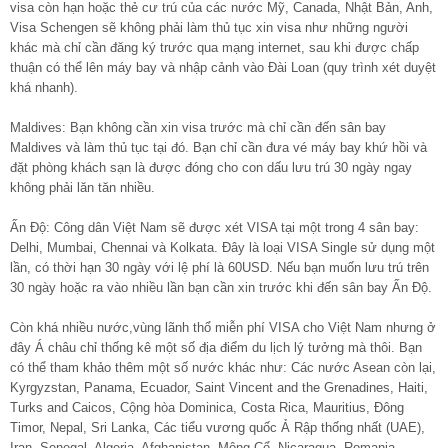
visa còn hạn hoặc thẻ cư trú của các nước Mỹ, Canada, Nhật Bản, Anh,
Visa Schengen sẽ không phải làm thủ tục xin visa như những người
khác mà chỉ cần đăng ký trước qua mạng internet, sau khi được chấp
thuận có thể lên máy bay và nhập cảnh vào Đài Loan (quy trình xét duyệt
khá nhanh).
Maldives: Bạn không cần xin visa trước mà chỉ cần đến sân bay
Maldives và làm thủ tục tại đó. Bạn chỉ cần đưa vé máy bay khứ hồi và
đặt phòng khách sạn là được đóng cho con dấu lưu trú 30 ngày ngay
không phải lăn tăn nhiều.
Ấn Độ: Công dân Việt Nam sẽ được xét VISA tại một trong 4 sân bay:
Delhi, Mumbai, Chennai và Kolkata. Đây là loại VISA Single sử dụng một
lần, có thời hạn 30 ngày với lệ phí là 60USD. Nếu bạn muốn lưu trú trên
30 ngày hoặc ra vào nhiều lần bạn cần xin trước khi đến sân bay Ấn Độ.
Còn khá nhiều nước,vùng lãnh thổ miễn phí VISA cho Việt Nam nhưng ở
đây Á châu chỉ thống kê một số địa điểm du lịch lý tưởng mà thôi. Bạn
có thể tham khảo thêm một số nước khác như: Các nước Asean còn lại,
Kyrgyzstan, Panama, Ecuador, Saint Vincent and the Grenadines, Haiti,
Turks and Caicos, Cộng hòa Dominica, Costa Rica, Mauritius, Đông
Timor, Nepal, Sri Lanka, Các tiểu vương quốc Ả Rập thống nhất (UAE),
Iran, Senegal, Algeria, Afghanistan, Mông Cổ, Nicaragua, Romania,