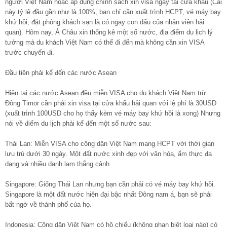
người Việt Nam hoặc áp dụng chính sách xin visa ngay tại cửa khẩu (Cái
này tỷ lệ đầu gần như là 100%, bạn chỉ cần xuất trình HCPT, vé máy bay
khứ hồi, đặt phòng khách sạn là có ngay con dấu của nhân viên hải
quan). Hôm nay, Á Châu xin thống kê một số nước, địa điểm du lịch lý
tưởng mà du khách Việt Nam có thể đi đến mà không cần xin VISA
trước chuyến đi.
Đầu tiên phải kể đến các nước Asean
Hiện tại các nước Asean đều miễn VISA cho du khách Việt Nam trừ
Đông Timor cần phải xin visa tại cửa khẩu hải quan với lệ phí là 30USD
(xuất trình 100USD cho họ thấy kèm vé máy bay khứ hồi là xong) Nhưng
nói về điểm du lịch phải kể đến một số nước sau:
Thái Lan: Miễn VISA cho công dân Việt Nam mang HCPT với thời gian
lưu trú dưới 30 ngày. Một đất nước xinh đẹp với văn hóa, ẩm thực đa
dạng và nhiều danh lam thắng cảnh
Singapore: Giống Thái Lan nhưng bạn cần phải có vé máy bay khứ hồi.
Singapore là một đất nước hiện đại bậc nhất Đông nam á, bạn sẽ phải
bất ngờ về thành phố của họ.
Indonesia: Công dân Việt Nam có hộ chiếu (không phan biệt loại nào) có