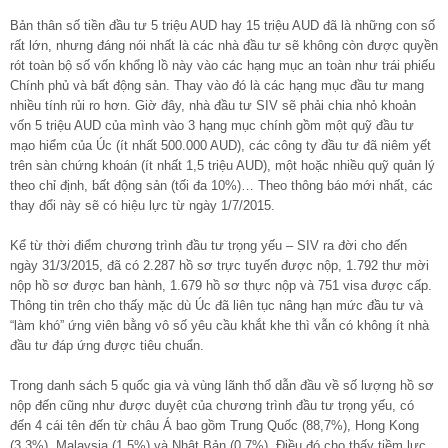
Bản thân số tiền đầu tư 5 triệu AUD hay 15 triệu AUD đã là những con số
rất lớn, nhưng đáng nói nhất là các nhà đầu tư sẽ không còn được quyền
rót toàn bộ số vốn khổng lồ này vào các hạng mục an toàn như trái phiếu
Chính phủ và bất động sản. Thay vào đó là các hạng mục đầu tư mang
nhiều tính rủi ro hơn. Giờ đây, nhà đầu tư SIV sẽ phải chia nhỏ khoản
vốn 5 triệu AUD của mình vào 3 hạng mục chính gồm một quỹ đầu tư
mạo hiểm của Úc (ít nhất 500.000 AUD), các công ty đầu tư đã niêm yết
trên sàn chứng khoán (ít nhất 1,5 triệu AUD), một hoặc nhiều quỹ quản lý
theo chỉ định, bất động sản (tối đa 10%)… Theo thông báo mới nhất, các
thay đổi này sẽ có hiệu lực từ ngày 1/7/2015.
Kể từ thời điểm chương trình đầu tư trọng yếu – SIV ra đời cho đến
ngày 31/3/2015, đã có 2.287 hồ sơ trực tuyến được nộp, 1.792 thư mời
nộp hồ sơ được ban hành, 1.679 hồ sơ thực nộp và 751 visa được cấp.
Thông tin trên cho thấy mặc dù Úc đã liên tục nâng hạn mức đầu tư và
“làm khó” ứng viên bằng vô số yêu cầu khắt khe thì vẫn có không ít nhà
đầu tư đáp ứng được tiêu chuẩn.
Trong danh sách 5 quốc gia và vùng lãnh thổ dẫn đầu về số lượng hồ sơ
nộp đến cũng như được duyệt của chương trình đầu tư trọng yếu, có
đến 4 cái tên đến từ châu Á bao gồm Trung Quốc (88,7%), Hong Kong
(3,3%), Malaysia (1,5%) và Nhật Bản (0,7%). Điều đó cho thấy tiềm lực