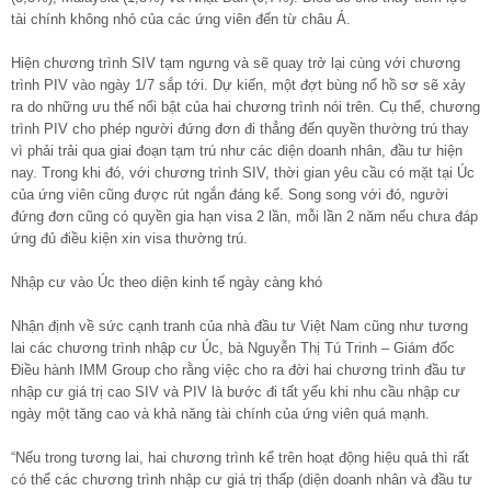
tài chính không nhỏ của các ứng viên đến từ châu Á.
Hiện chương trình SIV tạm ngưng và sẽ quay trở lại cùng với chương
trình PIV vào ngày 1/7 sắp tới. Dự kiến, một đợt bùng nổ hồ sơ sẽ xảy
ra do những ưu thế nổi bật của hai chương trình nói trên. Cụ thể, chương
trình PIV cho phép người đứng đơn đi thẳng đến quyền thường trú thay
vì phải trải qua giai đoạn tạm trú như các diện doanh nhân, đầu tư hiện
nay. Trong khi đó, với chương trình SIV, thời gian yêu cầu có mặt tại Úc
của ứng viên cũng được rút ngắn đáng kể. Song song với đó, người
đứng đơn cũng có quyền gia hạn visa 2 lần, mỗi lần 2 năm nếu chưa đáp
ứng đủ điều kiện xin visa thường trú.
Nhập cư vào Úc theo diện kinh tế ngày càng khó
Nhận định về sức cạnh tranh của nhà đầu tư Việt Nam cũng như tương
lai các chương trình nhập cư Úc, bà Nguyễn Thị Tú Trinh – Giám đốc
Điều hành IMM Group cho rằng việc cho ra đời hai chương trình đầu tư
nhập cư giá trị cao SIV và PIV là bước đi tất yếu khi nhu cầu nhập cư
ngày một tăng cao và khả năng tài chính của ứng viên quá mạnh.
“Nếu trong tương lai, hai chương trình kể trên hoạt động hiệu quả thì rất
có thể các chương trình nhập cư giá trị thấp (diện doanh nhân và đầu tư