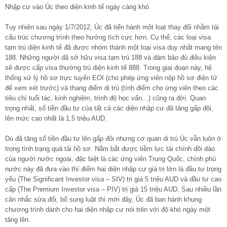
Nhập cư vào Úc theo diện kinh tế ngày càng khó
Tuy nhiên sau ngày 1/7/2012, Úc đã tiến hành một loạt thay đổi nhằm tái
cấu trúc chương trình theo hướng tích cực hơn. Cụ thể, các loại visa
tạm trú diện kinh tế đã được nhóm thành một loại visa duy nhất mang tên
188. Những người đã sở hữu visa tạm trú 188 và đảm bảo đủ điều kiện
sẽ được cấp visa thường trú diện kinh tế 888. Trong giai đoạn này, hệ
thống xử lý hồ sơ trực tuyến EOI (cho phép ứng viên nộp hồ sơ điện tử
để xem xét trước) và thang điểm di trú (tính điểm cho ứng viên theo các
tiêu chí tuổi tác, kinh nghiệm, trình độ học vấn…) cũng ra đời. Quan
trọng nhất, số tiền đầu tư của tất cả các diện nhập cư đã tăng gấp đôi,
lên mức cao nhất là 1,5 triệu AUD.
Dù đã tăng số tiền đầu tư lên gấp đôi nhưng cơ quan di trú Úc vẫn luôn ở
trong tình trạng quá tải hồ sơ. Nắm bắt được tiềm lực tài chính dồi dào
của người nước ngoài, đặc biệt là các ứng viên Trung Quốc, chính phủ
nước này đã đưa vào thí điểm hai diện nhập cư giá trị lớn là đầu tư trọng
yếu (The Significant Investor visa – SIV) trị giá 5 triệu AUD và đầu tư cao
cấp (The Premium Investor visa – PIV) trị giá 15 triệu AUD. Sau nhiều lần
cân nhắc sửa đổi, bổ sung luật thì mới đây, Úc đã ban hành khung
chương trình dành cho hai diện nhập cư nói trên với độ khó ngày một
tăng lên.