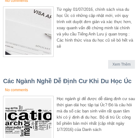
No comments
Từ ngày 01/07/2016, chính sách visa du
học Úc có những cập nhật mới, với quy
trình xét duyệt đơn giản và xác thực hơn,
xoay quanh vấn đề chứng minh tài chính
và yêu cầu Tiếng Anh Lưu ý quan trọng :
Các hình thức visa du học cũ sẽ bỏ hết và
sẽ
Xem Thêm
Các Ngành Nghề Dễ Định Cư Khi Du Học Úc
No comments
Học ngành gì để được dễ dàng định cư sau
thời gian dài học tập tại Úc? Đó là câu hỏi
mà đa số các bạn sinh viên rất quan tâm
khi có ý định đi du học. Bộ di trú Úc công
bố phiên bản mới nhất (cập nhật ngày
1/7/2016) của Danh sách