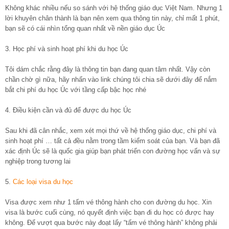
Không khác nhiều nếu so sánh với hệ thống giáo dục Việt Nam. Nhưng 1
lời khuyên chân thành là bạn nên xem qua thông tin này, chỉ mất 1 phút,
bạn sẽ có cái nhìn tổng quan nhất về nền giáo dục Úc
3. Học phí và sinh hoạt phí khi du học Úc
Tôi dám chắc rằng đây là thông tin bạn đang quan tâm nhất. Vậy còn
chần chờ gì nữa, hãy nhấn vào link chúng tôi chia sẽ dưới đây để nắm
bắt chi phí du học Úc với tầng cấp bậc học nhé
4. Điều kiện cần và đủ để được du học Úc
Sau khi đã cân nhắc, xem xét mọi thứ về hệ thống giáo dục, chi phí và
sinh hoạt phí … tất cả đều nằm trong tầm kiểm soát của bạn. Và bạn đã
xác định Úc sẽ là quốc gia giúp bạn phát triển con đường học vấn và sự
nghiệp trong tương lai
5.
Các loại visa du học
Visa được xem như 1 tấm vé thông hành cho con đường du học. Xin
visa là bước cuối cùng, nó quyết định việc bạn đi du học có được hay
không. Để vượt qua bước này đoạt lấy “tấm vé thông hành” không phải