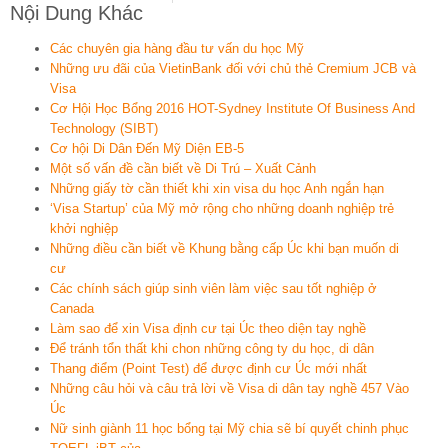
Nội Dung Khác
Các chuyên gia hàng đầu tư vấn du học Mỹ
Những ưu đãi của VietinBank đối với chủ thẻ Cremium JCB và
Visa
Cơ Hội Học Bổng 2016 HOT-Sydney Institute Of Business And
Technology (SIBT)
Cơ hội Di Dân Đến Mỹ Diện EB-5
Một số vấn đề cần biết về Di Trú – Xuất Cảnh
Những giấy tờ cần thiết khi xin visa du học Anh ngắn hạn
‘Visa Startup’ của Mỹ mở rộng cho những doanh nghiệp trẻ
khởi nghiệp
Những điều cần biết về Khung bằng cấp Úc khi bạn muốn di
cư
Các chính sách giúp sinh viên làm việc sau tốt nghiệp ở
Canada
Làm sao để xin Visa định cư tại Úc theo diện tay nghề
Để tránh tổn thất khi chon những công ty du học, di dân
Thang điểm (Point Test) để được định cư Úc mới nhất
Những câu hỏi và câu trả lời về Visa di dân tay nghề 457 Vào
Úc
Nữ sinh giành 11 học bổng tại Mỹ chia sẽ bí quyết chinh phục