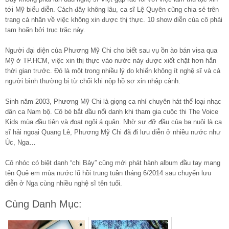
tới Mỹ biểu diễn. Cách đây không lâu, ca sĩ Lệ Quyên cũng chia sẻ trên
trang cá nhân về việc không xin được thị thực. 10 show diễn của cô phải
tạm hoãn bởi trục trặc này.
Người đại diện của Phương Mỹ Chi cho biết sau vụ ồn ào bán visa qua
Mỹ ở TP.HCM, việc xin thị thực vào nước này được xiết chặt hơn hẳn
thời gian trước. Đó là một trong nhiều lý do khiến không ít nghệ sĩ và cả
người bình thường bị từ chối khi nộp hồ sơ xin nhập cảnh.
Sinh năm 2003, Phương Mỹ Chi là giọng ca nhí chuyên hát thể loại nhạc
dân ca Nam bộ. Cô bé bắt đầu nổi danh khi tham gia cuộc thi The Voice
Kids mùa đầu tiên và đoạt ngôi á quân. Nhờ sự đỡ đầu của ba nuôi là ca
sĩ hải ngoại Quang Lê, Phương Mỹ Chi đã đi lưu diễn ở nhiều nước như
Úc, Nga…
Cô nhóc có biệt danh “chị Bảy” cũng mới phát hành album đầu tay mang
tên Quê em mùa nước lũ hồi trung tuần tháng 6/2014 sau chuyến lưu
diễn ở Nga cùng nhiều nghệ sĩ tên tuổi.
Cùng Danh Mục: