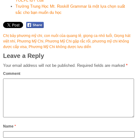
TOEFL iBT của
Trường Trung Học Mt. Roskill Grammar là một lựa chọn suất
sắc cho bạn muốn du học
Chị bảy phương mỹ chi
,
con nuôi của quang lê
,
giọng ca nhỏ tuổi
,
Giọng hát
việt nhí
,
Phương Mỹ Chi
,
Phương Mỹ Chi gặp rắc rối
,
phương mỹ chi không
được cấp visa
,
Phương Mỹ Chi không được lưu diển
Leave a Reply
Your email address will not be published.
Required fields are marked
*
Comment
Name
*