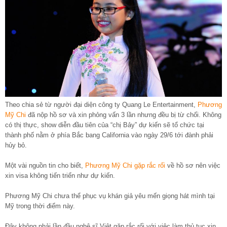
Theo chia sẻ từ người đại diện công ty Quang Le Entertainment,
Phương
Mỹ Chi
đã nộp hồ sơ và xin phỏng vấn 3 lần nhưng đều bị từ chối. Không
có thị thực, show diễn đầu tiên của “chị Bảy” dự kiến sẽ tổ chức tại
thành phố nằm ở phía Bắc bang California vào ngày 29/6 tới đành phải
hủy bỏ.
Một vài nguồn tin cho biết,
Phương Mỹ Chi gặp rắc rối
về hồ sơ nên việc
xin visa không tiến triển như dự kiến.
Phương Mỹ Chi chưa thể phục vụ khán giả yêu mến giọng hát mình tại
Mỹ trong thời điểm này.
Đây không phải lần đầu nghệ sĩ Việt gặp rắc rối với việc làm thủ tục xin