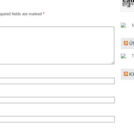
uired fields are marked
*
Ứ
K