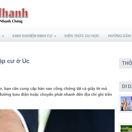
N
»
KINH NGHIỆM ĐỊNH CỰ
»
KIẾN THỨC DU HỌC
HƯỚNG DẦN 
ập cư ở Úc
THÔ
DI 
ơ, bạn cần cung cấp bản sao công chứng tất cả giấy tờ mà
đường bưu điện hoặc chuyển phát nhanh đến địa chỉ ghi trên