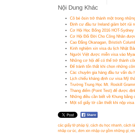
Nội Dung Khác
Cô bé ôsin trở thành một trong nhữn
Định cư đầu tư Ireland giảm bớt rủi r
Cơ Hội Học Bổng 2016 HOT-Sydney I
Cơ Hội Đổi Đời Cho Công Nhân được 
Cao Đẳng Okanagan, Bristish Columb
Kinh nghiệm xin visa du lịch Nhật B
Người Việt được miễn visa vào My
Những cơ hội để có thể trở thành c
Để tránh tổn thất khi chon những côn
Các chuyên gia hàng đầu tư vấn du 
Lịch chiếu kháng định cư visa Mỹ th
Trường Trung Học Mt. Roskill Gramm
Thang điểm (Point Test) để được đị
Những điều cần biết về Khung bằng 
Một số giấy tờ cần thiết khi nộp vis
các giấy tờ pháp lý
,
cách du học nhanh
,
cách l
nhâp cư úc
,
đơn xin nhập cư gồm những gì
,
nh