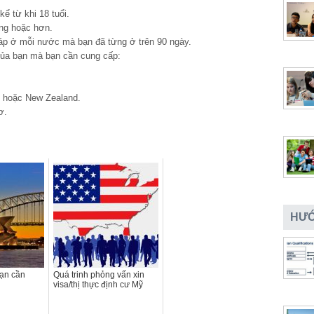
ể từ khi 18 tuổi.
áng hoặc hơn.
áp ở mỗi nước mà bạn đã từng ở trên 90 ngày.
của bạn mà bạn cần cung cấp:
.
 hoặc New Zealand.
ơ.
HƯỚ
bạn cần
Quá trinh phỏng vấn xin
visa/thị thực định cư Mỹ