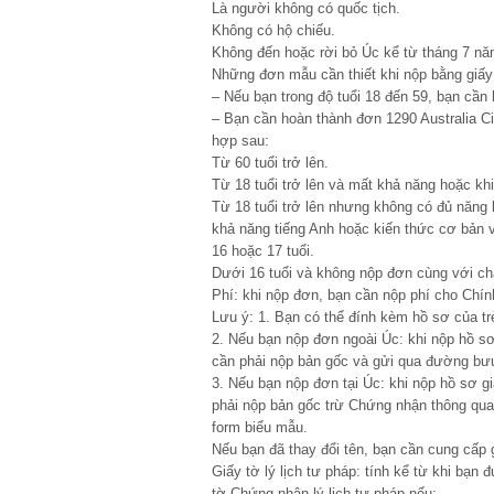
Là người không có quốc tịch.
Không có hộ chiếu.
Không đến hoặc rời bỏ Úc kể từ tháng 7 nă
Những đơn mẫu cần thiết khi nộp bằng giấy
– Nếu bạn trong độ tuổi 18 đến 59, bạn cần h
– Bạn cần hoàn thành đơn 1290 Australia Ci
hợp sau:
Từ 60 tuổi trở lên.
Từ 18 tuổi trở lên và mất khả năng hoặc khi
Từ 18 tuổi trở lên nhưng không có đủ năng 
khả năng tiếng Anh hoặc kiến thức cơ bản 
16 hoặc 17 tuổi.
Dưới 16 tuổi và không nộp đơn cùng với c
Phí: khi nộp đơn, bạn cần nộp phí cho Chín
Lưu ý: 1. Bạn có thể đính kèm hồ sơ của tr
2. Nếu bạn nộp đơn ngoài Úc: khi nộp hồ s
cần phải nộp bản gốc và gửi qua đường bưu 
3. Nếu bạn nộp đơn tại Úc: khi nộp hồ sơ g
phải nộp bản gốc trừ Chứng nhận thông quan
form biểu mẫu.
Nếu bạn đã thay đổi tên, bạn cần cung cấp 
Giấy tờ lý lịch tư pháp: tính kể từ khi bạn
tờ Chứng nhận lý lịch tư pháp nếu: