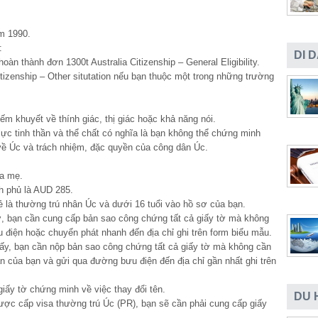
m 1990.
:
DI 
oàn thành đơn 1300t Australia Citizenship – General Eligibility.
tizenship – Other situtation nếu bạn thuộc một trong những trường
ếm khuyết về thính giác, thị giác hoặc khả năng nói.
lực tinh thần và thể chất có nghĩa là bạn không thể chứng minh
về Úc và trách nhiệm, đặc quyền của công dân Úc.
ha mẹ.
h phủ là AUD 285.
ẻ là thường trú nhân Úc và dưới 16 tuổi vào hồ sơ của bạn.
ơ, bạn cần cung cấp bản sao công chứng tất cả giấy tờ mà không
điện hoặc chuyển phát nhanh đến địa chỉ ghi trên form biểu mẫu.
iấy, bạn cần nộp bản sao công chứng tất cả giấy tờ mà không cần
 của bạn và gửi qua đường bưu điện đến địa chỉ gần nhất ghi trên
giấy tờ chứng minh về việc thay đổi tên.
DU 
 được cấp visa thường trú Úc (PR), bạn sẽ cần phải cung cấp giấy