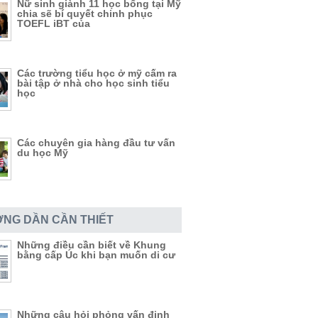
Nữ sinh giành 11 học bổng tại Mỹ
chia sẽ bí quyết chinh phục
TOEFL iBT của
Các trường tiểu học ở mỹ cấm ra
bài tập ở nhà cho học sinh tiểu
học
Các chuyên gia hàng đầu tư vấn
du học Mỹ
NG DẦN CẦN THIẾT
Những điều cần biết về Khung
bằng cấp Úc khi bạn muốn di cư
Những câu hỏi phỏng vấn định