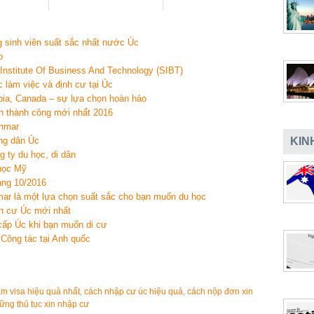
g sinh viên suất sắc nhất nước Úc
o
nstitute Of Business And Technology (SIBT)
làm việc và định cư tại Úc
ia, Canada – sự lựa chọn hoàn hảo
ản thành công mới nhất 2016
anmar
KIN
ông dân Úc
g ty du học, di dân
học Mỹ
áng 10/2016
ar là một lựa chọn suất sắc cho bạn muốn du học
nh cư Úc mới nhất
cấp Úc khi bạn muốn di cư
a Công tác tại Anh quốc
àm visa hiệu quả nhất
,
cách nhập cư úc hiệu quả
,
cách nộp đơn xin
ững thủ tục xin nhập cư