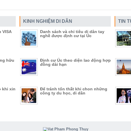
KINH NGHIỆM DI DÂN
TIN 
n VISA
Danh sách và chỉ tiêu di dân tay
nghề được định cư tại Úc
ụng hữu
Định cư Úc theo diện lao động hợp
đồng dài hạn
 khi xin
Để tránh tổn thất khi chon những
công ty du học, di dân