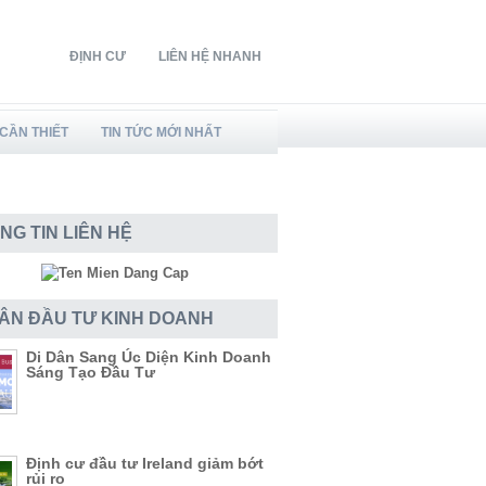
ĐỊNH CƯ
LIÊN HỆ NHANH
CẦN THIẾT
TIN TỨC MỚI NHẤT
NG TIN LIÊN HỆ
DÂN ĐẦU TƯ KINH DOANH
Di Dân Sang Úc Diện Kinh Doanh
Sáng Tạo Đầu Tư
Định cư đầu tư Ireland giảm bớt
rủi ro