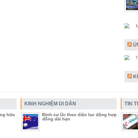
Ứ
K
KINH NGHIỆM DI DÂN
TIN 
ụng hữu
Định cư Úc theo diện lao động hợp
đồng dài hạn