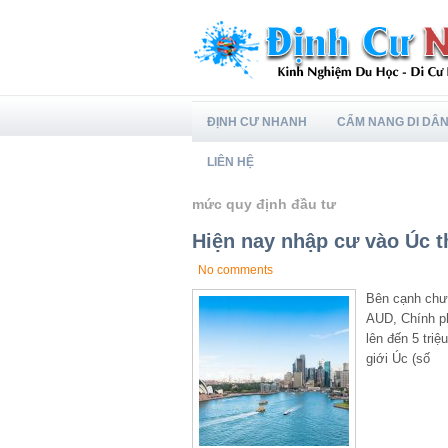
ĐỊNH CƯ NHANH
CẨM NANG DI DÂ
LIÊN HỆ
mức quy định đầu tư
Hiện nay nhập cư vào Úc t
No comments
Bên cạnh chươ
AUD, Chính ph
lên đến 5 tri
giới Úc (số