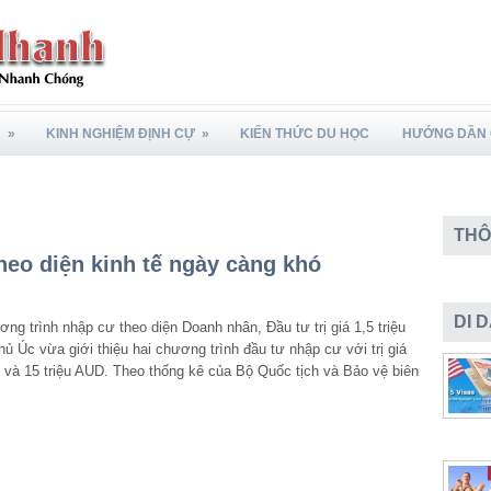
N
»
KINH NGHIỆM ĐỊNH CỰ
»
KIẾN THỨC DU HỌC
HƯỚNG DẦN 
THÔ
heo diện kinh tế ngày càng khó
DI 
ng trình nhập cư theo diện Doanh nhân, Đầu tư trị giá 1,5 triệu
ủ Úc vừa giới thiệu hai chương trình đầu tư nhập cư với trị giá
ệu và 15 triệu AUD. Theo thống kê của Bộ Quốc tịch và Bảo vệ biên