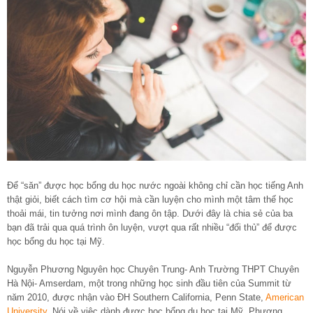
Để “săn” được học bổng du học nước ngoài không chỉ cần học tiếng Anh
thật giỏi, biết cách tìm cơ hội mà cần luyện cho mình một tâm thế học
thoải mái, tin tưởng nơi mình đang ôn tập. Dưới đây là chia sẻ của ba
bạn đã trải qua quá trình ôn luyện, vượt qua rất nhiều “đối thủ” để được
học bổng du học tại Mỹ.
Nguyễn Phương Nguyên học Chuyên Trung- Anh Trường THPT Chuyên
Hà Nội- Amserdam, một trong những học sinh đầu tiên của Summit từ
năm 2010, được nhận vào ĐH Southern California, Penn State,
American
University
. Nói về việc dành được học bổng du học tại Mỹ, Phương