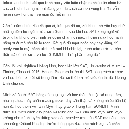
Inbox facebook suốt quá trình apply vẫn luôn nhận ra nhiều tin nhắn từ
các anh chị, hai người rất đáng yêu dù cách xa nửa vòng trái đất vẫn
hàng ngày hỏi thăm và giúp đỡ hết mình.
Gần 1 năm chiến đấu đã qua đi, kết quả đã có, đôi khi mình vẫn hay nhớ
những đêm hè ngồi trước cửa Summit sau khi học SAT xong nghĩ về
tương lai không biết mình sẽ dừng chân nơi nào, những ngày học hành
năng suất mà bộn bề lo toan. Kết quả dù ngọt ngào hay cay đắng, thì
apply vẫn là một hành trình mà mỗi khi nhìn lại, mình mỉm cười vì bản
thân đã cố hết sức, và bởi SUMMIT – là 1 phần trong đó.”
Còn đối với Nghiêm Hoàng Linh, học viên lớp SAT, University of Miami –
Florida, Class of 2015, Honors Program lại ôn thi SAT bằng cách tự học
và học thêm ở một số trung tâm. Nói cụ thể hơn về việc ôn thi đó, Hoàng
Linh chia sẻ:
Mình đã ôn thi SAT bằng cách tự học và học thêm ở một số trung tâm,
nhưng chưa thấy phần reading được dạy cẩn thận và không nhiều tiến bộ
nên đã học thêm với anh Myo- thầy giáo ở Trung tâm SUMMIT. Mình
thực sự thích cách dạy phần Reading cho SAT của anh Myo. Anh Myo
không cho mình luyện thẳng vào các practice test của SAT mà nâng cao
khả năng Critical Reading trước thông qua đưa cho mình đọc và phân