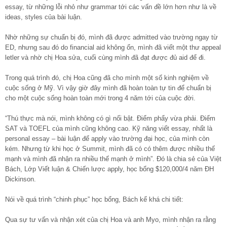
essay, từ những lỗi nhỏ như grammar tới các vấn đề lớn hơn như là về
ideas, styles của bài luận.
Nhờ những sự chuẩn bị đó, mình đã được admitted vào trường ngay từ
ED, nhưng sau đó do financial aid không ổn, mình đã viết một thư appeal
letler và nhờ chị Hoa sửa, cuối cùng mình đã đạt được đủ aid để đi.
Trong quá trình đó, chị Hoa cũng đã cho mình một số kinh nghiệm về
cuộc sống ở Mỹ. Vì vậy giờ đây mình đã hoàn toàn tự tin để chuẩn bị
cho một cuộc sống hoàn toàn mới trong 4 năm tới của cuộc đời.
“Thú thực mà nói, mình không có gì nổi bật. Điểm phẩy vừa phải. Điểm
SAT và TOEFL của mình cũng không cao. Kỹ năng viết essay, nhất là
personal essay – bài luận để apply vào trường đại học, của mình còn
kém. Nhưng từ khi học ở Summit, mình đã có có thêm được nhiều thế
mạnh và mình đã nhận ra nhiều thế mạnh ở mình”. Đó là chia sẻ của Việt
Bách, Lớp Viết luận & Chiến lược apply, học bổng $120,000/4 năm ĐH
Dickinson.
Nói về quá trình “chinh phục” học bổng, Bách kể khá chi tiết:
Qua sự tư vấn và nhận xét của chị Hoa và anh Myo, mình nhận ra rằng