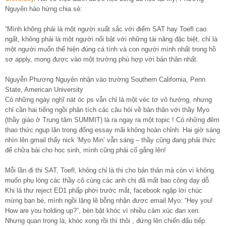
Nguyên hào hứng chia sẻ:
“Mình không phải là một người xuất sắc với điểm SAT hay Toefl cao
ngất, không phải là một người nổi bật với những tài năng đặc biệt, chỉ là
một người muốn thể hiện đúng cá tính và con người mình nhất trong hồ
sơ apply, mong được vào một trường phù hợp với bản thân nhất.
Nguyễn Phương Nguyên nhận vào trường Southern California, Penn
State, American University
Có những ngày nghĩ nát óc ps vẫn chỉ là một véc tơ vô hướng, nhưng
chỉ cần hai tiếng ngồi phân tích các câu hỏi về bản thân với thầy Myo
(thầy giáo ở Trung tâm SUMMIT) là ra ngay ra một topic ! Có những đêm
thao thức ngụp lặn trong đống essay mãi không hoàn chỉnh. Hai giờ sáng
nhìn lên gmail thấy nick ‘Myo Min’ vẫn sáng – thầy cũng đang phải thức
để chữa bài cho học sinh, mình cũng phải cố gắng lên!
Mỗi lần đi thi SAT, Toefl, không chỉ là thi cho bản thân mà còn vì không
muốn phụ lòng các thầy cô cùng các anh chị đã mất bao công dạy dỗ.
Khi lá thư reject ED1 phấp phới trước mắt, facebook ngập lời chúc
mừng bạn bè, mình ngồi lặng lẽ bỗng nhận được email Myo: “Hey you!
How are you holding up?”, bèn bật khóc vì nhiều cảm xúc đan xen.
Nhưng quan trọng là, khóc xong rồi thì thôi , đứng lên chiến đấu tiếp.