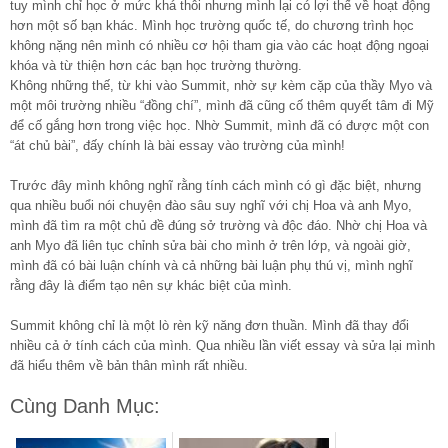
tuy mình chỉ học ở mức khá thôi nhưng mình lại có lợi thế về hoạt động
hơn một số bạn khác. Mình học trường quốc tế, do chương trình học
không nặng nên mình có nhiều cơ hội tham gia vào các hoạt động ngoại
khóa và từ thiện hơn các bạn học trường thường.
Không những thế, từ khi vào Summit, nhờ sự kèm cặp của thầy Myo và
một môi trường nhiều “đồng chí”, mình đã cũng cố thêm quyết tâm đi Mỹ
để cố gắng hơn trong việc học. Nhờ Summit, mình đã có được một con
“át chủ bài”, đấy chính là bài essay vào trường của mình!
Trước đây mình không nghĩ rằng tính cách mình có gì đặc biệt, nhưng
qua nhiều buổi nói chuyện đào sâu suy nghĩ với chị Hoa và anh Myo,
mình đã tìm ra một chủ đề đúng sở trường và độc đáo. Nhờ chị Hoa và
anh Myo đã liên tục chỉnh sửa bài cho mình ở trên lớp, và ngoài giờ,
mình đã có bài luận chính và cả những bài luận phụ thú vị, mình nghĩ
rằng đây là điểm tạo nên sự khác biệt của mình.
Summit không chỉ là một lò rèn kỹ năng đơn thuần. Mình đã thay đổi
nhiều cả ở tính cách của mình. Qua nhiều lần viết essay và sửa lại mình
đã hiểu thêm về bản thân mình rất nhiều.
Cùng Danh Mục: