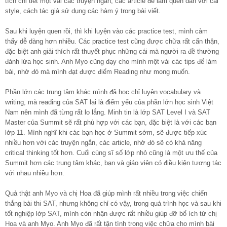
tích chi tiết một vài các truyện ngắn, các article để làm quen dần với cái
style, cách tác giả sử dụng các hàm ý trong bài viết.
Sau khi luyện quen rồi, thì khi luyện vào các practice test, mình cảm
thấy dễ dàng hơn nhiều. Các practice test cũng được chữa rất cẩn thận,
đặc biệt anh giải thích rất thuyết phục những cái mà người ra đề thường
đánh lừa học sinh. Anh Myo cũng dạy cho mình một vài các tips để làm
bài, nhờ đó mà mình đạt được điểm Reading như mong muốn.
Phần lớn các trung tâm khác mình đã học chỉ luyện vocabulary và
writing, mà reading của SAT lại là điểm yếu của phần lớn học sinh Việt
Nam nên mình đã từng rất lo lắng. Minh tin là lớp SAT Level I và SAT
Master của Summit sẽ rất phù hợp với các bạn, đặc biệt là với các bạn
lớp 11. Mình nghĩ khi các bạn học ở Summit sớm, sẽ được tiếp xúc
nhiều hơn với các truyện ngắn, các article, nhờ đó sẽ có khả năng
critical thinking tốt hơn. Cuối cùng sĩ số lớp nhỏ cũng là một ưu thế của
Summit hơn các trung tâm khác, bạn và giáo viên có điều kiện tương tác
với nhau nhiều hơn.
Quả thật anh Myo và chị Hoa đã giúp mình rất nhiều trong việc chiến
thắng bài thi SAT, nhưng không chỉ có vậy, trong quá trình học và sau khi
tốt nghiệp lớp SAT, mình còn nhận được rất nhiều giúp đỡ bổ ích từ chị
Hoa và anh Myo. Anh Myo đã rất tận tình trong việc chữa cho mình bài