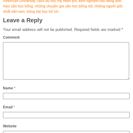
American University
,
cách du học mỹ miễn phí
,
kinh nghiệm học tiếng anh
,
mẹo săn học bổng
,
những chuyên gia săn học bổng mỹ
,
những người giỏi
nhất việt nam
,
nững bài học bổ ích
Leave a Reply
Your email address will not be published.
Required fields are marked
*
Comment
Name
*
Email
*
Website