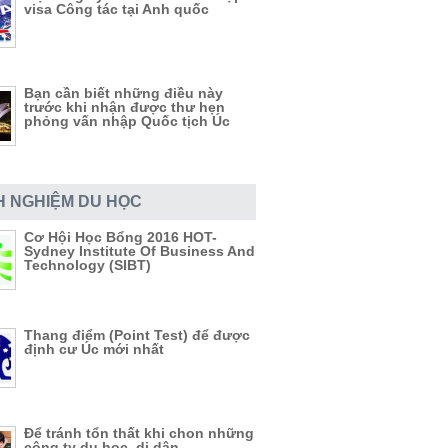
visa Công tác tại Anh quốc
Bạn cần biết những điều này
trước khi nhận được thư hẹn
phỏng vấn nhập Quốc tịch Úc
H NGHIỆM DU HỌC
Cơ Hội Học Bổng 2016 HOT-
Sydney Institute Of Business And
Technology (SIBT)
Thang điểm (Point Test) để được
định cư Úc mới nhất
Để tránh tổn thất khi chon những
công ty du học, di dân