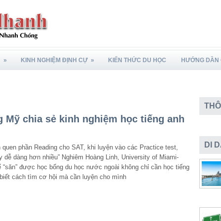
N
»
KINH NGHIỆM ĐỊNH CỰ
»
KIẾN THỨC DU HỌC
HƯỚNG DẦN 
THÔ
 Mỹ chia sẻ kinh nghiệm học tiếng anh
DI 
n quen phần Reading cho SAT, khi luyện vào các Practice test,
 dễ dàng hơn nhiều” Nghiêm Hoàng Linh, University of Miami-
Để “săn” được học bổng du học nước ngoài không chỉ cần học tiếng
, biết cách tìm cơ hội mà cần luyện cho mình