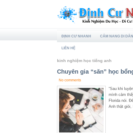
ĐỊNH CƯ NHANH
CẨM NANG DI DÂ
LIÊN HỆ
kinh nghiệm học tiếng anh
Chuyên gia “săn” học bổng
No comments
“Sau khi luyệ
mình cảm thấy
Florida nói. 
Anh thật giỏi