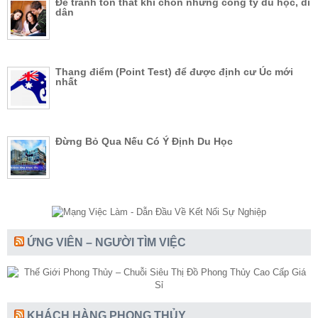
Để tránh tổn thất khi chon những công ty du học, di
dân
Thang điểm (Point Test) để được định cư Úc mới
nhất
Đừng Bỏ Qua Nếu Có Ý Định Du Học
ỨNG VIÊN – NGƯỜI TÌM VIỆC
KHÁCH HÀNG PHONG THỦY