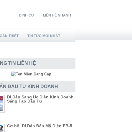
ĐỊNH CƯ
LIÊN HỆ NHANH
CẦN THIẾT
TIN TỨC MỚI NHẤT
NG TIN LIÊN HỆ
DÂN ĐẦU TƯ KINH DOANH
Di Dân Sang Úc Diện Kinh Doanh
Sáng Tạo Đầu Tư
Cơ hội Di Dân Đến Mỹ Diện EB-5