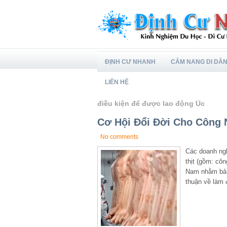
ĐỊNH CƯ NHANH
CẨM NANG DI DÂ
LIÊN HỆ
điều kiện để được lao động Úc
Cơ Hội Đổi Đời Cho Công N
No comments
Các doanh ngh
thịt (gồm: côn
Nam nhằm bả l
thuận về làm 