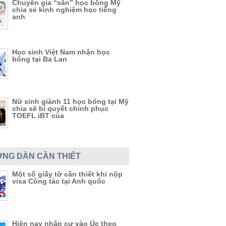
Chuyên gia “săn” học bổng Mỹ
chia sẻ kinh nghiệm học tiếng
anh
Học sinh Việt Nam nhận học
bổng tại Ba Lan
Nữ sinh giành 11 học bổng tại Mỹ
chia sẽ bí quyết chinh phục
TOEFL iBT của
NG DẦN CẦN THIẾT
Một số giấy tờ cần thiết khi nộp
visa Công tác tại Anh quốc
Hiện nay nhập cư vào Úc theo