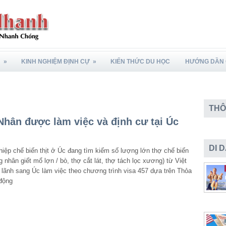
N
»
KINH NGHIỆM ĐỊNH CỰ
»
KIẾN THỨC DU HỌC
HƯỚNG DẦN 
THÔ
hân được làm việc và định cư tại Úc
DI 
iệp chế biến thịt ở Úc đang tìm kiếm số lượng lớn thợ chế biến
g nhân giết mổ lợn / bò, thợ cắt lát, thợ tách lọc xương) từ Việt
ãnh sang Úc làm việc theo chương trình visa 457 dựa trên Thỏa
động