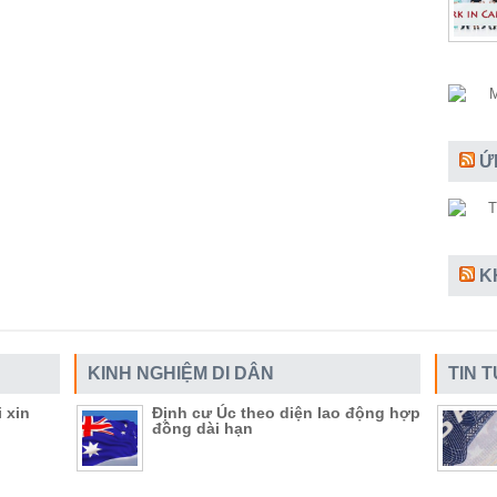
Ứ
K
KINH NGHIỆM DI DÂN
TIN 
 xin
Định cư Úc theo diện lao động hợp
đồng dài hạn