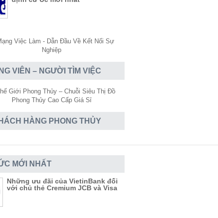
NG VIÊN – NGƯỜI TÌM VIỆC
HÁCH HÀNG PHONG THỦY
TỨC MỚI NHẤT
Những ưu đãi của VietinBank đối
với chủ thẻ Cremium JCB và Visa