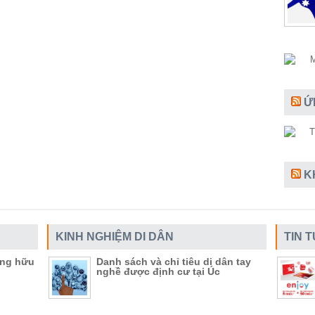
Ứ
K
KINH NGHIỆM DI DÂN
TIN 
ụng hữu
Danh sách và chỉ tiêu di dân tay
nghề được định cư tại Úc