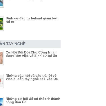
Định cư đầu tư Ireland giảm bớt
rủi ro
DÂN TAY NGHỀ
Cơ Hội Đổi Đời Cho Công Nhân
được làm việc và định cư tại Úc
Những câu hỏi và câu trả lời về
Visa di dân tay nghề 457 Vào Úc
Những cơ hội để có thể trở thành
công dân Úc