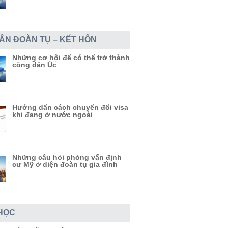
DÂN ĐOÀN TỤ – KẾT HÔN
Những cơ hội để có thể trở thành
công dân Úc
Hướng dẩn cách chuyển đổi visa
khi đang ở nước ngoài
Những câu hỏi phỏng vấn định
cư Mỹ ở diện đoàn tụ gia đình
HỌC