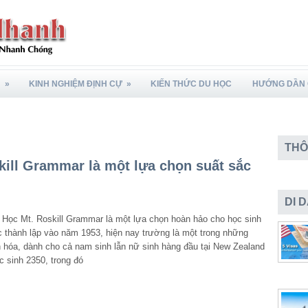
N
»
KINH NGHIỆM ĐỊNH CỰ
»
KIẾN THỨC DU HỌC
HƯỚNG DẦN 
THÔ
ill Grammar là một lựa chọn suất sắc
DI 
Học Mt. Roskill Grammar là một lựa chọn hoàn hảo cho học sinh
 thành lập vào năm 1953, hiện nay trường là một trong những
 hóa, dành cho cả nam sinh lẫn nữ sinh hàng đầu tại New Zealand
c sinh 2350, trong đó