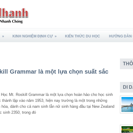
N
»
KINH NGHIỆM ĐỊNH CỰ
»
KIẾN THỨC DU HỌC
HƯỚNG DẦN 
THÔ
ill Grammar là một lựa chọn suất sắc
DI 
Học Mt. Roskill Grammar là một lựa chọn hoàn hảo cho học sinh
 thành lập vào năm 1953, hiện nay trường là một trong những
 hóa, dành cho cả nam sinh lẫn nữ sinh hàng đầu tại New Zealand
c sinh 2350, trong đó