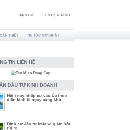
ĐỊNH CƯ
LIÊN HỆ NHANH
CẦN THIẾT
TIN TỨC MỚI NHẤT
NG TIN LIÊN HỆ
DÂN ĐẦU TƯ KINH DOANH
Hiện nay nhập cư vào Úc theo
diện kinh tế ngày càng khó
Định cư đầu tư Ireland giảm bớt
rủi ro